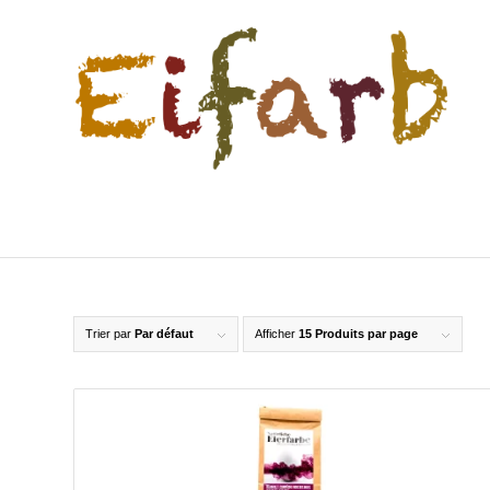
Trier par
Par défaut
Afficher
15 Produits par page