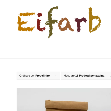
Ordinare per
Predefinito
Mostrare
15 Prodotti per pagina